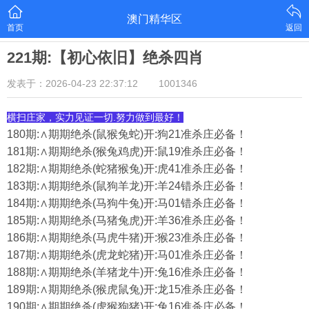
澳门精华区
首页
返回
221期:【初心依旧】绝杀四肖
发表于：2026-04-23 22:37:12
1001346
横扫庄家，实力见证一切.努力做到最好！
180期:∧期期绝杀(
鼠猴兔蛇
)开:狗21准杀庄必备！
181期:∧期期绝杀(
猴兔鸡虎
)开:鼠19准杀庄必备！
182期:∧期期绝杀(
蛇猪猴兔
)开:虎41准杀庄必备！
183期:∧期期绝杀(
鼠狗羊龙
)开:羊24错杀庄必备！
184期:∧期期绝杀(
马狗牛兔
)开:马01错杀庄必备！
185期:∧期期绝杀(
马猪兔虎
)开:羊36准杀庄必备！
186期:∧期期绝杀(
马虎牛猪
)开:猴23准杀庄必备！
187期:∧期期绝杀(
虎龙蛇猪
)开:马01准杀庄必备！
188期:∧期期绝杀(
羊猪龙牛
)开:兔16准杀庄必备！
189期:∧期期绝杀(
猴虎鼠兔
)开:龙15准杀庄必备！
190期:∧期期绝杀(
虎猴狗猪
)开:兔16准杀庄必备！