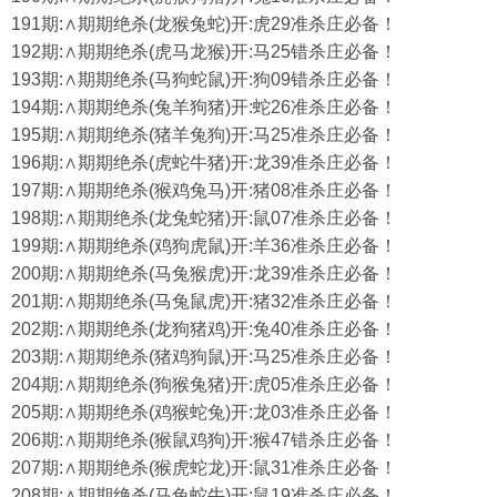
191期:∧期期绝杀(
龙猴兔蛇
)开:虎29准杀庄必备！
192期:∧期期绝杀(
虎马龙猴
)开:马25错杀庄必备！
193期:∧期期绝杀(
马狗蛇鼠
)开:狗09错杀庄必备！
194期:∧期期绝杀(
兔羊狗猪
)开:蛇26准杀庄必备！
195期:∧期期绝杀(
猪羊兔狗
)开:马25准杀庄必备！
196期:∧期期绝杀(
虎蛇牛猪
)开:龙39准杀庄必备！
197期:∧期期绝杀(
猴鸡兔马
)开:猪08准杀庄必备！
198期:∧期期绝杀(
龙兔蛇猪
)开:鼠07准杀庄必备！
199期:∧期期绝杀(
鸡狗虎鼠
)开:羊36准杀庄必备！
200期:∧期期绝杀(
马兔猴虎
)开:龙39准杀庄必备！
201期:∧期期绝杀(
马兔鼠虎
)开:猪32准杀庄必备！
202期:∧期期绝杀(
龙狗猪鸡
)开:兔40准杀庄必备！
203期:∧期期绝杀(
猪鸡狗鼠
)开:马25准杀庄必备！
204期:∧期期绝杀(
狗猴兔猪
)开:虎05准杀庄必备！
205期:∧期期绝杀(
鸡猴蛇兔
)开:龙03准杀庄必备！
206期:∧期期绝杀(
猴鼠鸡狗
)开:猴47错杀庄必备！
207期:∧期期绝杀(
猴虎蛇龙
)开:鼠31准杀庄必备！
208期:∧期期绝杀(
马兔蛇牛
)开:鼠19准杀庄必备！