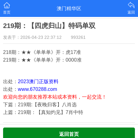
澳门精华区
首页
返回
219期：【四虎归山】特码单双
发表于：2026-04-23 22:37:12
993261
218期：★★《单单单》开：虎17
准
219期：★★《单单单》开：000
0准
出处：
2023澳门正版资料
出处：
www.670288.com
欢迎向您的朋友推荐本站或本资料，一起交流！
下篇：219期:【夜晚归客】八肖选
上篇：219期：【真知灼见】7肖中特
返回首页