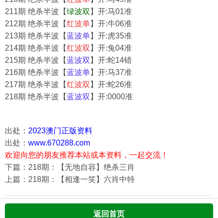
211期 绝杀半波【
绿波
双
】开:马01准
212期 绝杀半波【
红波单
】开:牛06准
213期 绝杀半波【
蓝波单
】开:虎35准
214期 绝杀半波【
红波
双
】开:兔04准
215期 绝杀半波【
蓝波双
】开:蛇14错
216期 绝杀半波【
蓝波单
】开:马37准
217期 绝杀半波【
红波
双
】开:蛇26准
218期 绝杀半波【
蓝波双
】开:0000准
出处：
2023澳门正版资料
出处：
www.670288.com
欢迎向您的朋友推荐本站或本资料，一起交流！
下篇：218期：【无地自容】绝杀三肖
上篇：218期：【相逢一笑】六肖中特
返回首页