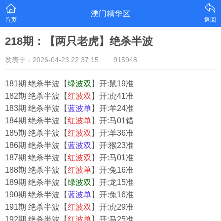
澳门精华区
首页
返回
218期：【两只老虎】绝杀半波
发表于：2026-04-23 22:37:15
915948
181期 绝杀半波【
绿波双
】开:鼠19准
182期 绝杀半波【
红波
双
】开:虎41准
183期 绝杀半波【
蓝波单
】开:羊24准
184期 绝杀半波【
红波单
】开:马01错
185期 绝杀半波【
红波
双
】开:羊36准
186期 绝杀半波【
蓝波双
】开:猴23准
187期 绝杀半波【
红波
双
】开:马01准
188期 绝杀半波【
红波单
】开:兔16准
189期 绝杀半波【
绿波
双
】开:龙15准
190期 绝杀半波【
蓝波单
】开:兔16准
191期 绝杀半波【
红波
双
】开:虎29准
192期 绝杀半波【
红波单
】开:马25准