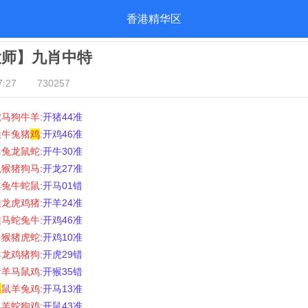
香港精华区
大师】九肖中特
:27
730257
虎马狗牛羊
:开猪44准
猴牛兔猪
鸡
:开鸡46准
马兔龙鼠蛇
:开牛30准
兔猴猪狗马
:开龙27准
羊兔牛蛇鼠
:开马01错
猴龙虎鸡猪
:开羊24准
猴马蛇兔牛
:开鸡46准
马猴猪虎蛇
:开鸡10准
羊龙鸡猪狗
:开虎29错
猪羊马鼠鸡
:开猴35错
马
鼠羊兔鸡
:开马13准
马羊蛇狗鸡
:开鼠43准