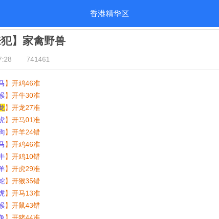
香港精华区
来犯】家禽野兽
:28
741461
马
】开鸡46准
猴
】开牛30准
龙
】开龙27准
虎
】开马01准
狗
】开羊24错
马
】开鸡46准
牛
】开鸡10错
羊
】开虎29准
蛇
】开猴35错
虎
】开马13准
猴
】开鼠43错
兔
】开猪44准