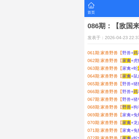
首页
086期：【敌国
发表于：2026-04-23 22:37
061期:家兽野兽【
野兽+
鸡
062期:家兽野兽【
家禽
+虎
063期:家兽野兽【
家禽+蛇
064期:家兽野兽【
家禽
+鼠
065期:家兽野兽【
野兽+猪
066期:家兽野兽【
野兽+
鸡
067期:家兽野兽【
野兽+猪
068期:家兽野兽【
野兽
+狗
069期:家兽野兽【
家禽+兔
070期:家兽野兽【
家禽
+龙
071期:家兽野兽【
家禽+兔
072期:家兽野兽【
家禽
+蛇