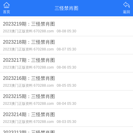
三怪禁肖图
首页
返回
2023219期：三怪禁肖图
2023澳门正版资料 670288.com
08-08 05:30
2023218期：三怪禁肖图
2023澳门正版资料 670288.com
08-07 05:30
2023217期：三怪禁肖图
2023澳门正版资料 670288.com
08-06 05:30
2023216期：三怪禁肖图
2023澳门正版资料 670288.com
08-05 05:30
2023215期：三怪禁肖图
2023澳门正版资料 670288.com
08-04 05:30
2023214期：三怪禁肖图
2023澳门正版资料 670288.com
08-03 05:30
2023213期：三怪禁肖图