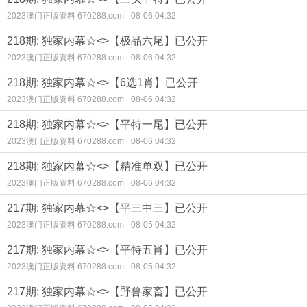
2023澳门正版资料 670288.com
08-06 04:32
218期: 独家内幕☆<>【极品六尾】已公开
2023澳门正版资料 670288.com
08-06 04:32
218期: 独家内幕☆<>【6选1肖】已公开
2023澳门正版资料 670288.com
08-06 04:32
218期: 独家内幕☆<>【平特一尾】已公开
2023澳门正版资料 670288.com
08-06 04:32
218期: 独家内幕☆<>【精准单双】已公开
2023澳门正版资料 670288.com
08-06 04:32
217期: 独家内幕☆<>【平三中三】已公开
2023澳门正版资料 670288.com
08-05 04:32
217期: 独家内幕☆<>【平特五肖】已公开
2023澳门正版资料 670288.com
08-05 04:32
217期: 独家内幕☆<>【野兽家畜】已公开