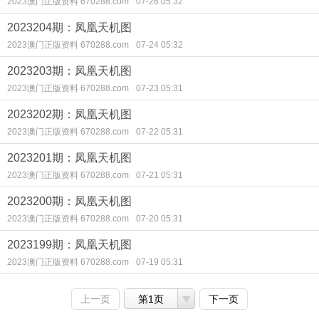
2023澳门正版资料 670288.com
07-26 05:32
2023204期：凤凰天机图
2023澳门正版资料 670288.com
07-24 05:32
2023203期：凤凰天机图
2023澳门正版资料 670288.com
07-23 05:31
2023202期：凤凰天机图
2023澳门正版资料 670288.com
07-22 05:31
2023201期：凤凰天机图
2023澳门正版资料 670288.com
07-21 05:31
2023200期：凤凰天机图
2023澳门正版资料 670288.com
07-20 05:31
2023199期：凤凰天机图
2023澳门正版资料 670288.com
07-19 05:31
上一页
第1页
下一页