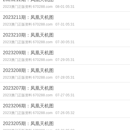
2023澳门正版资料 670288.com
08-01 05:31
2023211期：凤凰天机图
2023澳门正版资料 670288.com
07-31 05:31
2023210期：凤凰天机图
2023澳门正版资料 670288.com
07-30 05:31
2023209期：凤凰天机图
2023澳门正版资料 670288.com
07-29 05:31
2023208期：凤凰天机图
2023澳门正版资料 670288.com
07-28 05:31
2023207期：凤凰天机图
2023澳门正版资料 670288.com
07-27 05:31
2023206期：凤凰天机图
2023澳门正版资料 670288.com
07-26 05:32
2023205期：凤凰天机图