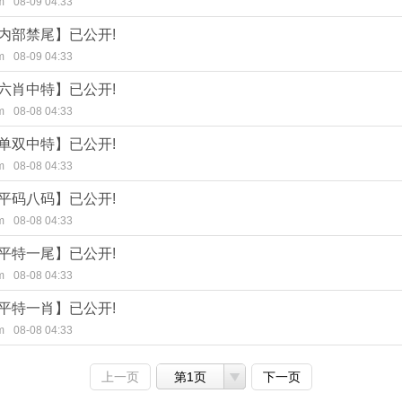
m
08-09 04:33
【内部禁尾】已公开!
m
08-09 04:33
【六肖中特】已公开!
m
08-08 04:33
【单双中特】已公开!
m
08-08 04:33
【平码八码】已公开!
m
08-08 04:33
【平特一尾】已公开!
m
08-08 04:33
【平特一肖】已公开!
m
08-08 04:33
上一页
第1页
下一页