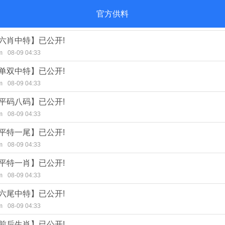
官方供料
【六肖中特】已公开!
m
08-09 04:33
【单双中特】已公开!
m
08-09 04:33
【平码八码】已公开!
m
08-09 04:33
【平特一尾】已公开!
m
08-09 04:33
【平特一肖】已公开!
m
08-09 04:33
【六尾中特】已公开!
m
08-09 04:33
【前后生肖】已公开!