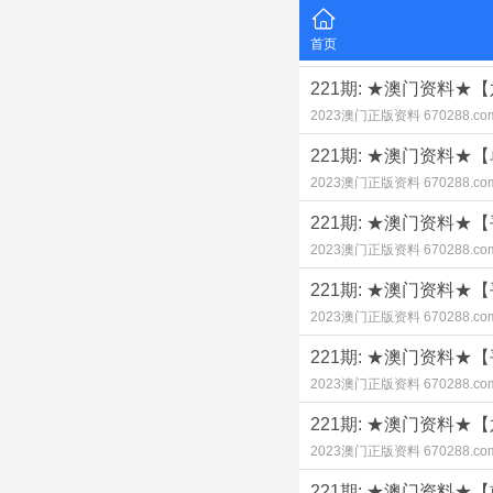
首页
221期: ★澳门资料★
2023澳门正版资料 670288.co
221期: ★澳门资料★
2023澳门正版资料 670288.co
221期: ★澳门资料★
2023澳门正版资料 670288.co
221期: ★澳门资料★
2023澳门正版资料 670288.co
221期: ★澳门资料★
2023澳门正版资料 670288.co
221期: ★澳门资料★
2023澳门正版资料 670288.co
221期: ★澳门资料★