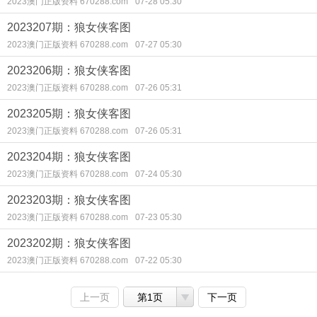
2023澳门正版资料 670288.com
07-28 05:30
2023207期：狼女侠客图
2023澳门正版资料 670288.com
07-27 05:30
2023206期：狼女侠客图
2023澳门正版资料 670288.com
07-26 05:31
2023205期：狼女侠客图
2023澳门正版资料 670288.com
07-26 05:31
2023204期：狼女侠客图
2023澳门正版资料 670288.com
07-24 05:30
2023203期：狼女侠客图
2023澳门正版资料 670288.com
07-23 05:30
2023202期：狼女侠客图
2023澳门正版资料 670288.com
07-22 05:30
上一页
第1页
下一页