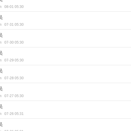
m
08-01 05:30
员
m
07-31 05:30
员
m
07-30 05:30
员
m
07-29 05:30
员
m
07-28 05:30
员
m
07-27 05:30
员
m
07-26 05:31
员