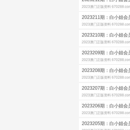
2023澳门正版资料 670288.co
2023211期：白小姐会
2023澳门正版资料 670288.co
2023210期：白小姐会
2023澳门正版资料 670288.co
2023209期：白小姐会
2023澳门正版资料 670288.co
2023208期：白小姐会
2023澳门正版资料 670288.co
2023207期：白小姐会
2023澳门正版资料 670288.co
2023206期：白小姐会
2023澳门正版资料 670288.co
2023205期：白小姐会