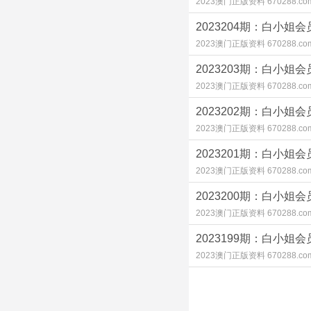
2023澳门正版资料 670288.co
2023204期：白小姐会
2023澳门正版资料 670288.co
2023203期：白小姐会
2023澳门正版资料 670288.co
2023202期：白小姐会
2023澳门正版资料 670288.co
2023201期：白小姐会
2023澳门正版资料 670288.co
2023200期：白小姐会
2023澳门正版资料 670288.co
2023199期：白小姐会
2023澳门正版资料 670288.co