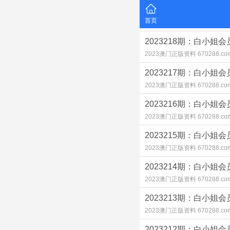
首页
2023218期：白小姐会
2023澳门正版资料 670288.co
2023217期：白小姐会
2023澳门正版资料 670288.co
2023216期：白小姐会
2023澳门正版资料 670288.co
2023215期：白小姐会
2023澳门正版资料 670288.co
2023214期：白小姐会
2023澳门正版资料 670288.co
2023213期：白小姐会
2023澳门正版资料 670288.co
2023212期：白小姐会