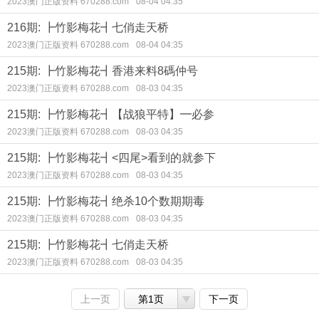
2023澳门正版资料 670288.com
08-04 04:35
216期: ┣竹影梅花┫七俏走天桥
2023澳门正版资料 670288.com
08-04 04:35
215期: ┣竹影梅花┫香港来料8碼仲号
2023澳门正版资料 670288.com
08-03 04:35
215期: ┣竹影梅花┫【战狼平特】━必参
2023澳门正版资料 670288.com
08-03 04:35
215期: ┣竹影梅花┫<四尾>看到的就参下
2023澳门正版资料 670288.com
08-03 04:35
215期: ┣竹影梅花┫绝杀10个数期期毒
2023澳门正版资料 670288.com
08-03 04:35
215期: ┣竹影梅花┫七俏走天桥
2023澳门正版资料 670288.com
08-03 04:35
上一页
第1页
下一页