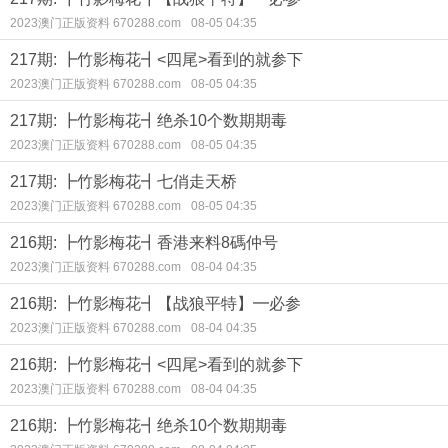
2023澳门正版资料 670288.com
08-05 04:35
217期: ┣竹影梅花┫<四尾>看到的就参下
2023澳门正版资料 670288.com
08-05 04:35
217期: ┣竹影梅花┫绝杀10个数期期毒
2023澳门正版资料 670288.com
08-05 04:35
217期: ┣竹影梅花┫七俏走天桥
2023澳门正版资料 670288.com
08-05 04:35
216期: ┣竹影梅花┫香港来料8碼仲号
2023澳门正版资料 670288.com
08-04 04:35
216期: ┣竹影梅花┫【战狼平特】━必参
2023澳门正版资料 670288.com
08-04 04:35
216期: ┣竹影梅花┫<四尾>看到的就参下
2023澳门正版资料 670288.com
08-04 04:35
216期: ┣竹影梅花┫绝杀10个数期期毒