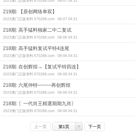
2023澳门正版资料 670288.com
08-07 04:31
219期: 【原创网络单双】
2023澳门正版资料 670288.com
08-07 04:31
218期: 高手猛料独家二中二复试
2023澳门正版资料 670288.com
08-06 04:31
218期: 高手猛料复试平特4连尾
2023澳门正版资料 670288.com
08-06 04:31
218期: 在创辉煌→【复试平特四连】
2023澳门正版资料 670288.com
08-06 04:31
218期: 六尾仲特~~~~~再创辉煌
2023澳门正版资料 670288.com
08-06 04:31
218期: 〖一代肖王精選期期九肖〗
2023澳门正版资料 670288.com
08-06 04:31
上一页
第1页
下一页