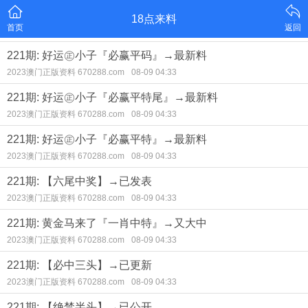
18点来料
首页
返回
221期: 好运㊣小子『必赢平码』→最新料
2023澳门正版资料 670288.com
08-09 04:33
221期: 好运㊣小子『必赢平特尾』→最新料
2023澳门正版资料 670288.com
08-09 04:33
221期: 好运㊣小子『必赢平特』→最新料
2023澳门正版资料 670288.com
08-09 04:33
221期: 【六尾中奖】→已发表
2023澳门正版资料 670288.com
08-09 04:33
221期: 黄金马来了『一肖中特』→又大中
2023澳门正版资料 670288.com
08-09 04:33
221期: 【必中三头】→已更新
2023澳门正版资料 670288.com
08-09 04:33
221期: 【绝禁半头】→已公开