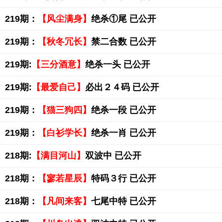
219期：
【风尘满身】
绝杀①尾 已公开
219期：
【秋冬冗长】
禁二合数 已公开
219期:
【三分酒意】
绝杀一头 已公开
219期:
【最爱自己】
必出２４码 已公开
219期：
【猫三狗四】
绝杀一段 已公开
219期：
【白衫学长】
绝杀一肖 已公开
218期:
【满目河山】
双波中 已公开
218期：
【寥若星辰】
特码３行 已公开
218期：
【凡间来客】
七尾中特 已公开