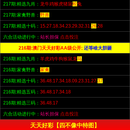
217期:精选九肖：
龙牛鸡猴虎猪鼠
蛇
兔
217期:家禽野兽：
野兽
217期:精选十码：
15.27.18.34.23.29.32.31.
26
.28
六合活动进行中：
站长担保
点击投注
216期:澳门天天好彩AA级公开;
还等啥大胆砸
216期:精选九肖：
羊虎鸡牛狗猴鼠龙
马
216期:家禽野兽：
家禽
216期:精选十码：
36.48.17.34.18.09.23.31.27.
37
216期:精选五码：
36.48.17.34.18
216期:精选三码：
36.48.17
六合活动进行中：
站长担保
点击投注
天天好彩【四不像中特图】