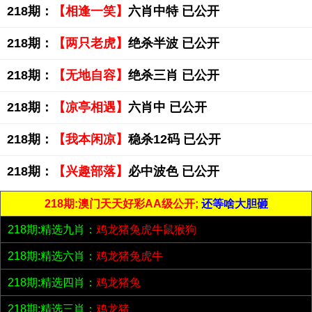
218期：
【相逢一笑】
六肖中特 已公开
218期：
【两只老虎】
绝杀半波 已公开
218期：
【无地自容】
绝杀三肖 已公开
218期：
【凉亭相遇】
六肖中 已公开
218期：
【我本闲凉】
稳杀12码 已公开
218期：
【兴趣部落】
必中波色 已公开
218期:澳门天天好彩AA级公开;
还等啥大胆砸
218期:精选九肖：
鸡龙猪兔虎牛鼠猴狗
218期:精选六肖：
鸡龙猪兔虎牛
218期:精选四肖：
鸡龙猪兔
218期:精选三肖：
鸡龙猪