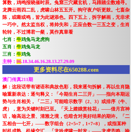
算数，鸡鸣报晓催时辰。兔窟三穴藏玄机，马蹄踏尘数难寻。
龙腾云雨四二乱，虎啸山林五五开。狗守夜户听更鼓。七畜杂
陈，或嘶或鸣，皆为此谜添色。四下五上，拆字解画，无非求
一巧中。然太监当权，将帅失和，正应合数一三五之变，生肖
轮转，不过博君一粲，莫作真章看
七肖：
牛
鸡兔马龙虎狗
五肖：
牛
鸡兔马龙
三肖：
牛
鸡兔
主特：
06
.18.34.46.16.28.13.27.29.09
更多资料尽在650288.com
澳门传真211期
解：这段话带有谜语和典故色彩，我来逐句拆解，再以生肖隐
喻重新表达：逐句释义：「今期生肖二三开」——指向本期运
势与生肖相关，「二三」可能暗示数字（2、3）或排序（牛、
虎），意为关键时刻已至。「天上嫦娥赏桂花」——借月宫神
话，喻高远之景、清雅之境，也暗含对美好结果的期许。「二
五相合一七开」——数字组合（2+5=7，1+7=8），或指某种
时机成熟、机缘交汇。「龙吟虎啸一时发」——龙虎齐鸣，喻