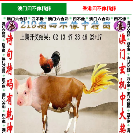
澳门四不像精解
香港四不像精解