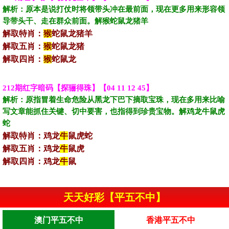
解析：‌‌原本是说打仗时将领带头冲在最前面，现在更多用来形容领
导带头干、走在群众前面。解猴蛇鼠龙猪羊‌‌‌‌‌‌‌
解取特肖：
猴
蛇鼠龙猪羊
解取五肖：
猴
蛇鼠龙猪
解取四肖：
猴
蛇鼠龙
212期红字暗码【探骊得珠】【04 11 12 45】
解析：‌‌原指冒着生命危险从黑龙下巴下摘取宝珠，现在多用来‌比喻
写文章能抓住关键、切中要害‌，也指得到珍贵宝物。‌‌解鸡龙牛鼠虎
蛇‌‌‌‌‌‌‌
解取特肖：鸡龙
牛
鼠虎蛇
解取五肖：鸡龙
牛
鼠虎
解取四肖：鸡龙
牛
鼠
天天好彩【平五不中】
澳门平五不中
香港平五不中