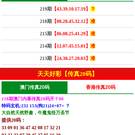
219期
【43.39.10.17.19】
？
218期
【08.28.45.32.12】
准
215期
【06.08.25.41.29】
准
214期
【12.07.45.15.01】
准
213期
【24.30.27.20.03】
准
天天好彩【传真20码】
澳门传真20码
香港传真20码
218期澳门内幕传真20码开？00
特码玄机:232 153(狗21)24+07= ？
大自然天然野趣，牛魔鬼怪万圣节
提供20码：
33 09 01 36 47 42 08 17 32 21